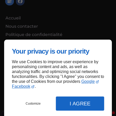
Accueil
Nous contacter
Politique de confidentialité
Plan du site
Your privacy is our priority
We use Cookies to improve user experience by
Haut de page
personalising content and ads, as well as
analyzing traffic and optimizing social networks
functionalities. By clicking "I Agree" you consent to
the use of Cookies from our providers
Google
Facebook
.
I AGREE
Customize